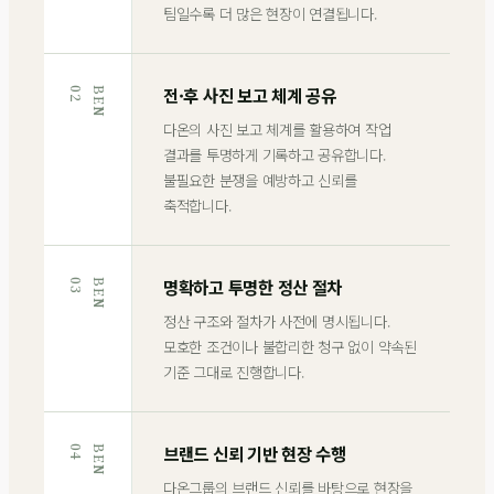
팀일수록 더 많은 현장이 연결됩니다.
전·후 사진 보고 체계 공유
2
B
E
N
0
다온의 사진 보고 체계를 활용하여 작업
결과를 투명하게 기록하고 공유합니다.
불필요한 분쟁을 예방하고 신뢰를
축적합니다.
명확하고 투명한 정산 절차
3
B
E
N
0
정산 구조와 절차가 사전에 명시됩니다.
모호한 조건이나 불합리한 청구 없이 약속된
기준 그대로 진행합니다.
브랜드 신뢰 기반 현장 수행
4
B
E
N
0
다온그룹의 브랜드 신뢰를 바탕으로 현장을