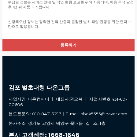
수집된 정보는 서비스 안내 및 작업 현황 보고를 위해 사용되며, 이용 목적 달성
회사는 고객의 개인정보 보호와 개인정보와 관련된 불만을 처리하기 위하여 아래
후 1년 뒤 자동 파기됩니다.
와 같이 개인정보 책임자를 지정하고 있습니다.
[정보관리 책임자]
신청해주신 정보는 정확한 견적 산출과 원활한 벌초 작업 진행을 위한 연락 수
단으로 활용됩니다.
성명 : 김포 벌초대행 다온그룹
전화번호 : 1668-1646
김포 벌초대행 다온그룹
사업자명: 다온컴퍼니 ㅣ 대표자:권오복 ㅣ 사업자번호:431-60-
00606
핸드폰문의: 010-8431-7217ㅣE-mail: obok5555@naver.com
본사주소: 경기도 고양시 덕양구 꽃내음 1길 152, 1층
본사 고객센터: 1668-1646