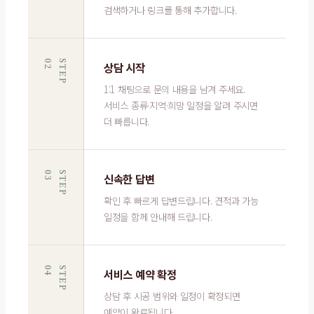
검색하거나 링크를 통해 추가합니다.
2
S
T
E
P
0
상담 시작
1:1 채팅으로 문의 내용을 남겨 주세요.
서비스 종류·지역·희망 일정을 알려 주시면
더 빠릅니다.
3
S
T
E
P
0
신속한 답변
확인 후 빠르게 답변드립니다. 견적과 가능
일정을 함께 안내해 드립니다.
4
S
T
E
P
0
서비스 예약 확정
상담 후 시공 범위와 일정이 확정되면
예약이 완료됩니다.