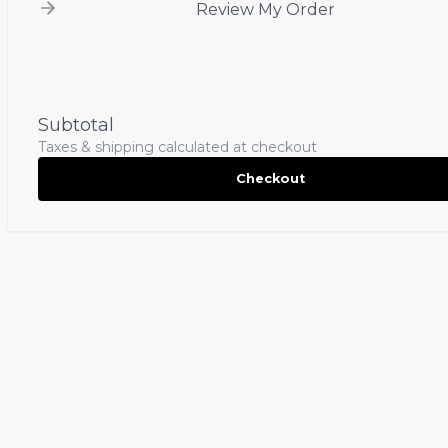
Review My Order
Subtotal
Taxes & shipping calculated at checkout
Checkout