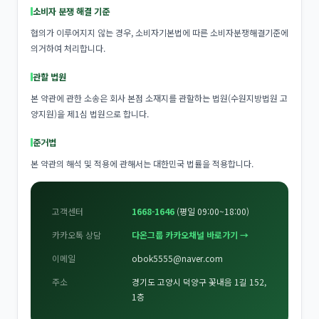
소비자 분쟁 해결 기준
협의가 이루어지지 않는 경우, 소비자기본법에 따른 소비자분쟁해결기준에
의거하여 처리합니다.
관할 법원
본 약관에 관한 소송은 회사 본점 소재지를 관할하는 법원(수원지방법원 고
양지원)을 제1심 법원으로 합니다.
준거법
본 약관의 해석 및 적용에 관해서는 대한민국 법률을 적용합니다.
고객센터
1668-1646
(평일 09:00~18:00)
카카오톡 상담
다온그룹 카카오채널 바로가기 →
이메일
obok5555@naver.com
주소
경기도 고양시 덕양구 꽃내음 1길 152,
1층