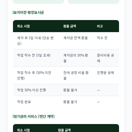
묘지이장·평장묘시공
취소 시점
환불 금액
비고
계약 후 3일 이내 (단순 변
계약금 전액 환불
착수 전
심)
작업 착수 전 (3일 초과)
계약금의 50% 환
준비비용 공
불
제
작업 착수 후 (50% 미만
잔여 공정 비율 환
진행분 공제
진행)
불
작업 50% 이상 진행
환불 불가
—
작업 완료
환불 불가
—
정기관리 서비스 (연간 계약)
취소 시점
환불 금액