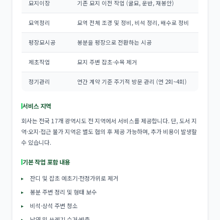
묘지이장
기존 묘지 이전 작업 (굴묘, 운반, 재봉안)
묘역정리
묘역 전체 조경 및 정비, 비석 정리, 배수로 정비
평장묘시공
봉분을 평장으로 전환하는 시공
제초작업
묘지 주변 잡초·수목 제거
정기관리
연간 계약 기준 주기적 방문 관리 (연 2회~4회)
서비스 지역
회사는 전국 17개 광역시도 전 지역에서 서비스를 제공합니다. 단, 도서 지
역·오지·접근 불가 지역은 별도 협의 후 제공 가능하며, 추가 비용이 발생할
수 있습니다.
기본 작업 포함 내용
잔디 및 잡초 예초기·전정가위로 제거
봉분 주변 정리 및 형태 보수
비석·상석 주변 청소
낙엽 및 쓰레기 수거·반출